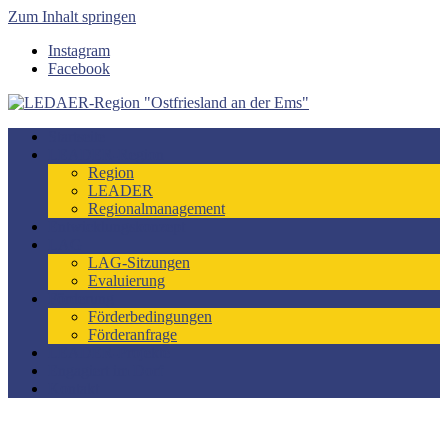
Zum Inhalt springen
Instagram
Facebook
LEDAER-Region "Ostfriesland an der Ems"
Förderzeitraum 2023-2027
Startseite
LEADER-Region
Region
LEADER
Regionalmanagement
Entwicklungskonzept
LAG
LAG-Sitzungen
Evaluierung
Förderung
Förderbedingungen
Förderanfrage
LEADER-Projekte
Engagiert im Dorf
Kontakt